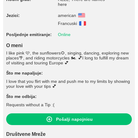
here
Jezici:
american
Francuski
Posljednje emitiranje:
Online
O meni
I like pink 🩷, the sunflowers🌻, singing, dancing, exploring new
places🌴, and riding motorcycles 🏍. 💕I long to fulfill my dream
of visiting and touring Europe 💕
Što me napaljuje:
I love that you flirt with me and push me to my limits by showing
your love with your tips 💕
Što me odbija:
Requests without a Tip :(
Pošalji napojnicu
Društvene Mreže