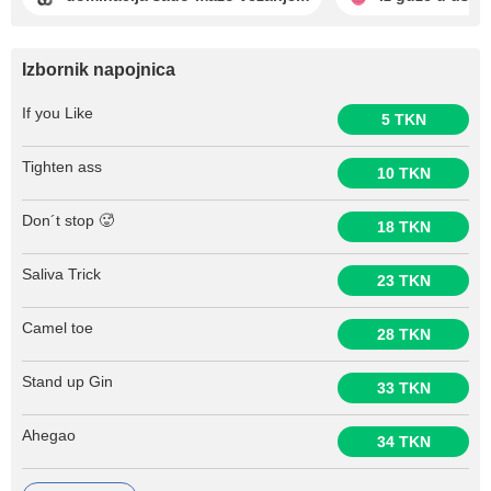
Izbornik napojnica
If you Like
5 TKN
Tighten ass
10 TKN
Don´t stop 🥵
18 TKN
Saliva Trick
23 TKN
Camel toe
28 TKN
Stand up Gin
33 TKN
Ahegao
34 TKN