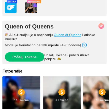
25 TKN
Besplatno
Queen of Queens
Alis-z
sudjeluje u natjecanju
Queen of Queens
Latinske
Amerike.
Model je trenutačno na
236 mjestu
(428 bodova).
Pošalji Tokene i približi
Alis-z
Pošalji Tokene
pobjedi!
Fotografije
15 Tokena
5 Tokena
5 Tokena