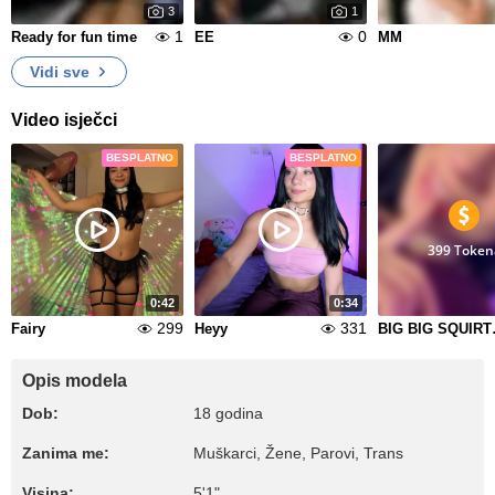
3
1
1
0
Ready for fun time
EE
MM
Vidi sve
Video isječci
BESPLATNO
BESPLATNO
399 Token
0:42
0:34
299
331
Fairy
Heyy
BIG B
Opis modela
Dob:
18 godina
Zanima me:
Muškarci, Žene, Parovi, Trans
Visina:
5'1"