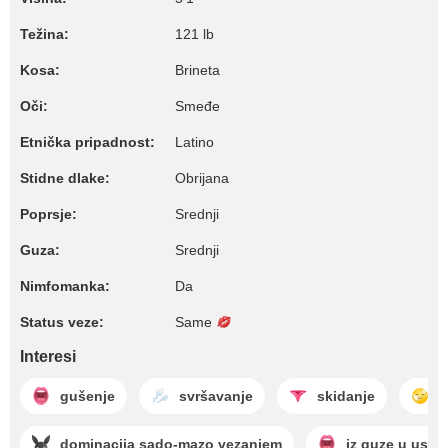
Težina:
121 lb
Kosa:
Brineta
Oči:
Smeđe
Etnička pripadnost:
Latino
Stidne dlake:
Obrijana
Poprsje:
Srednji
Guza:
Srednji
Nimfomanka:
Da
Status veze:
Same
Interesi
gušenje
svršavanje
skidanje
s
dominacija sado-mazo vezanjem
iz guze u usta