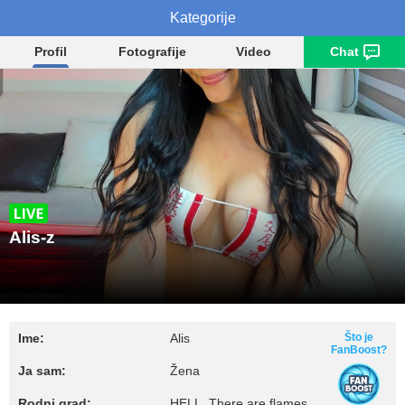
Kategorije
Alis-z
Profil
Fotografije
Video
Chat
Alis-z
Ime:
Alis
Što je
FanBoost?
Ja sam:
Žena
Rodni grad:
HELL, There are flames