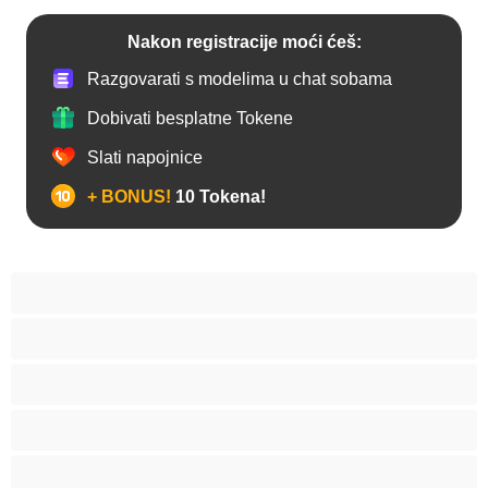
Nakon registracije moći ćeš:
Razgovarati s modelima u chat sobama
Dobivati besplatne Tokene
Slati napojnice
+ BONUS!
10 Tokena!
Analno
Arapkinja
Azijat
Bakice
Bjelkinje