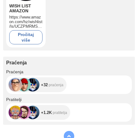
WISH LIST
AMAZON
https://www.amaz
on.com/hz/wishlist
/ls/UCZPMRMS7T
7F?ref_=wl_share
Pročitaj
više
Praćenja
+32
Praćenja
+32
praćenja
+1.2K
Pratitelji
+1.2K
pratitelja