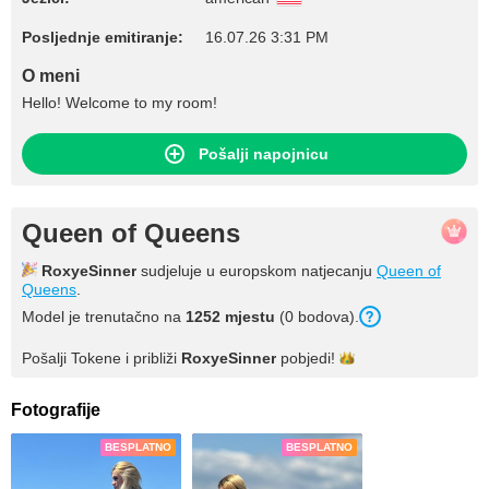
Posljednje emitiranje:
16.07.26 3:31 PM
O meni
Hello! Welcome to my room!
Pošalji napojnicu
Queen of Queens
RoxyeSinner
sudjeluje u europskom natjecanju
Queen of
Queens
.
Model je trenutačno na
1252 mjestu
(0 bodova).
Pošalji Tokene i približi
RoxyeSinner
pobjedi!
Fotografije
BESPLATNO
BESPLATNO