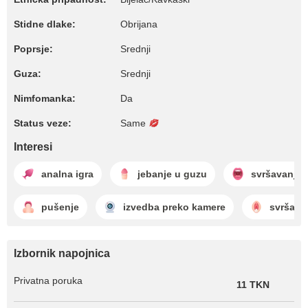
Stidne dlake:
Obrijana
Poprsje:
Srednji
Guza:
Srednji
Nimfomanka:
Da
Status veze:
Same
Interesi
analna igra
jebanje u guzu
svršavanje 
pušenje
izvedba preko kamere
svršava
Izbornik napojnica
Privatna poruka
11 TKN