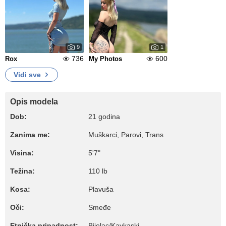
9
1
736
600
Rox
My Photos
Vidi sve
Opis modela
Dob:
21 godina
Zanima me:
Muškarci, Parovi, Trans
Visina:
5'7"
Težina:
110 lb
Kosa:
Plavuša
Oči:
Smeđe
Etnička pripadnost:
Bijelac/Kavkaski