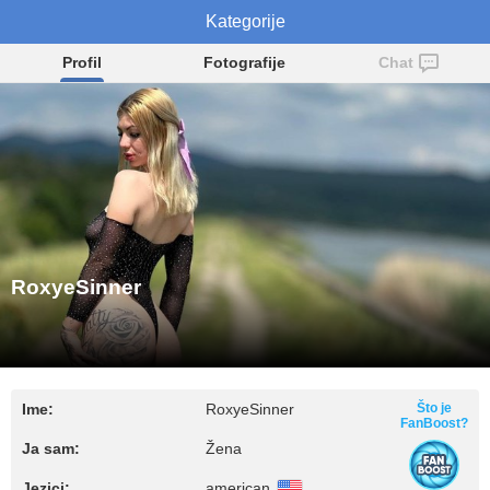
RoxyeSinner
Kategorije
Profil
Fotografije
Chat
RoxyeSinner
Ime:
RoxyeSinner
Što je
FanBoost?
Ja sam:
Žena
Jezici:
american