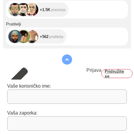
+1.5K
praćenja
+562
Pratitelji
+562
pratitelja
Prijava
Pridružite
se
Vaše korisničko ime:
Vaša zaporka: