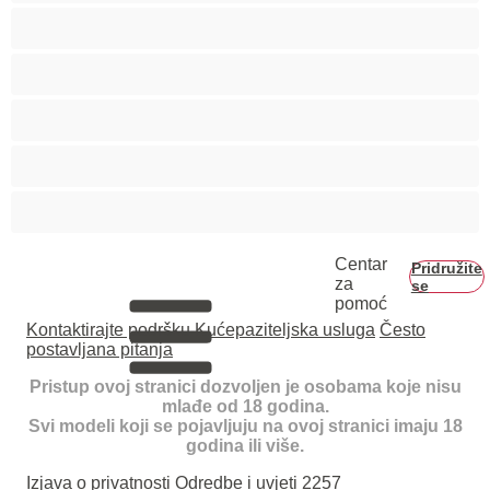
Trudnice
Velike grudi
Veliko dupe
Vezivanje
Zrele
Centar
Pridružite
za
se
pomoć
Kontaktirajte podršku
Kućepaziteljska usluga
Često
postavljana pitanja
Pristup ovoj stranici dozvoljen je osobama koje nisu
mlađe od 18 godina.
Svi modeli koji se pojavljuju na ovoj stranici imaju 18
godina ili više.
Izjava o privatnosti
Odredbe i uvjeti
2257